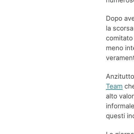
Dopo ave
la scorsa
comitato 
meno int
veramen
Anzitutt
Team
che
alto valo
informale
questi in