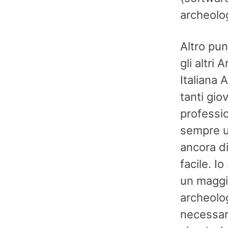
archeolo
Altro pun
gli altri
Italiana 
tanti gio
professio
sempre un
ancora di
facile. I
un maggio
archeolo
necessari