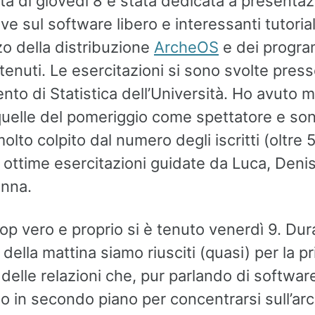
ta di giovedì 8 è stata dedicata a presentaz
ive sul software libero e interessanti tutoria
izzo della distribuzione
ArcheOS
e dei progra
enuti. Le esercitazioni si sono svolte presso
nto di Statistica dell’Università. Ho avuto 
quelle del pomeriggio come spettatore e so
olto colpito dal numero degli iscritti (oltre 5
 ottime esercitazioni guidate da Luca, Deni
anna.
op vero e proprio si è tenuto venerdì 9. Dur
della mattina siamo riusciti (quasi) per la p
delle relazioni che, pur parlando di software
o in secondo piano per concentrarsi sull’arc