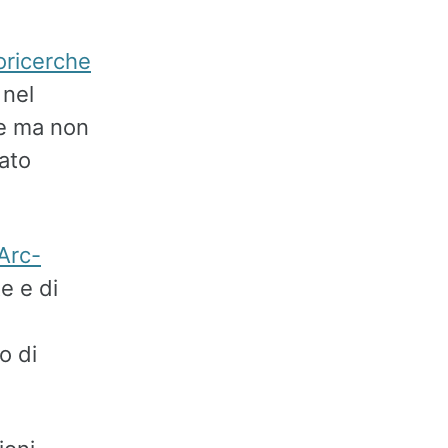
oricerche
 nel
te ma non
ato
Arc-
e e di
o di