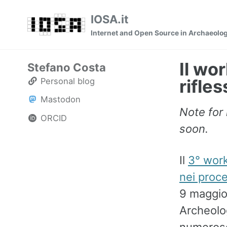
Skip
Skip
Skip
IOSA.it
to
to
to
Internet and Open Source in Archaeolo
primary
content
footer
navigation
Il wo
Stefano Costa
Personal blog
rifles
Mastodon
Note for 
ORCID
soon.
Il
3° wor
nei proce
9 maggio
Archeolog
numerose 