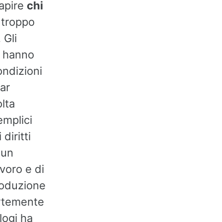
capire
chi
a troppo
 Gli
o hanno
ondizioni
ar
olta
semplici
iritti
 un
voro e di
roduzione
fortemente
logi ha