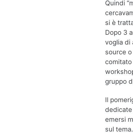
Quindi “
cercavam
si è tratt
Dopo 3 a
voglia d
source o 
comitato 
workshop
gruppo d
Il pomeri
dedicate 
emersi mo
sul tema.