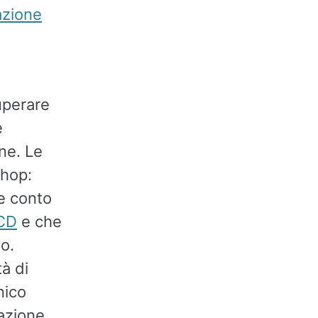
zione
uperare
e
one. Le
shop:
he conto
CD
e che
no.
à di
nico
mazione