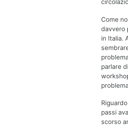
circolazi
Come nota
davvero p
in Italia
sembrare 
problemat
parlare d
workshop 
problema
Riguardo 
passi ava
scorso a