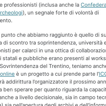
e professionisti (inclusa anche la
Confedera
Archeologi
), un segnale forte di volontà di
ento.
 punto che abbiamo raggiunto è quello di s
ia di scontro tra soprintendenza, università 
nisti per calarci in una ottica di collaborazi
ni statali e pubbliche erano presenti al work
a Sovrintendenza del Trentino, teniamo anc
ionline
è un progetto a cui prende parte l’
IC
à addirittura l’organizzatore il prossimo an
 ben sperare per quanto riguarda la capacit
anche a livello decisionale, sia in campo tec
) sia nell’apertura degli archivi e dell’infor