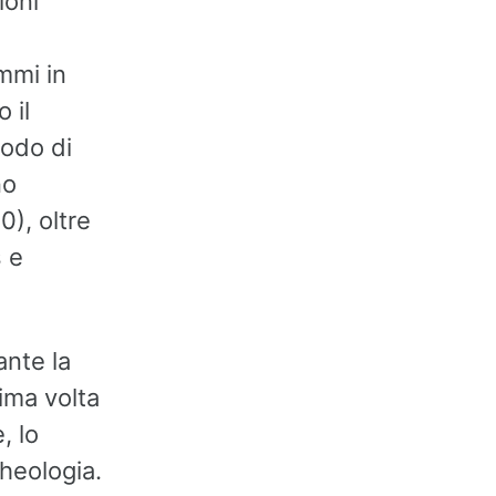
ioni
l
mmi in
 il
modo di
no
0), oltre
s e
ante la
rima volta
, lo
heologia.