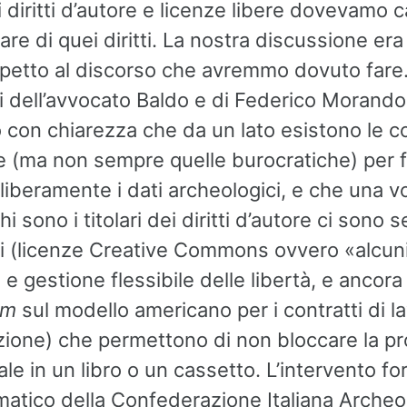
i diritti d’autore e licenze libere dovevamo 
tolare di quei diritti. La nostra discussione er
spetto al discorso che avremmo dovuto fare.
ti dell’avvocato Baldo e di Federico Morand
 con chiarezza che da un lato esistono le c
e (ma non sempre quelle burocratiche) per f
 liberamente i dati archeologici, e che una v
hi sono i titolari dei diritti d’autore ci sono 
 (licenze Creative Commons ovvero «alcuni d
» e gestione flessibile delle libertà, e ancora
um
sul modello americano per i contratti di la
zione) che permettono di non bloccare la p
uale in un libro o un cassetto. L’intervento 
atico della Confederazione Italiana Archeo