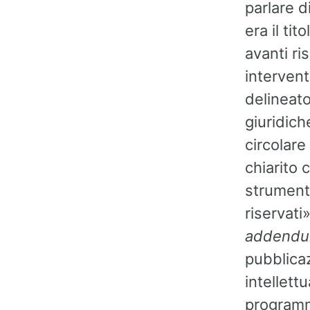
parlare d
era il ti
avanti ri
interven
delineato
giuridich
circolare
chiarito c
strumenti
riservati
addend
pubblica
intellett
programm