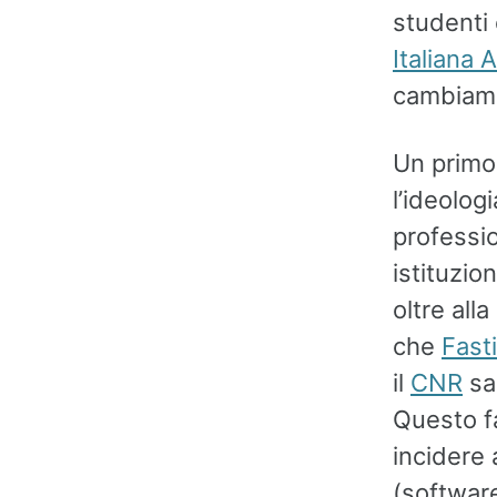
studenti 
Italiana 
cambiam
Un primo
l’ideolog
professio
istituzio
oltre all
che
Fast
il
CNR
sar
Questo fa
incidere 
(software