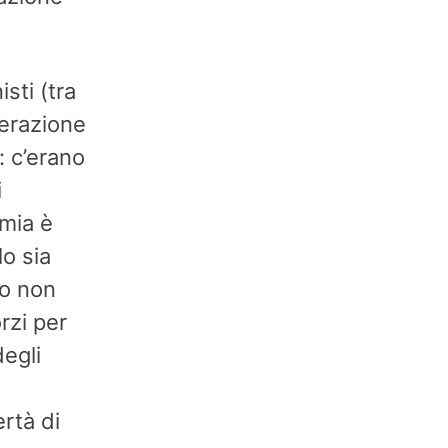
sti (tra
derazione
: c’erano
i
emia è
o sia
vo non
orzi per
degli
rtà di