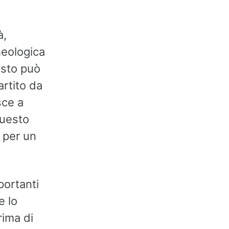
à,
heologica
uesto può
rtito da
sce a
questo
” per un
portanti
e lo
rima di