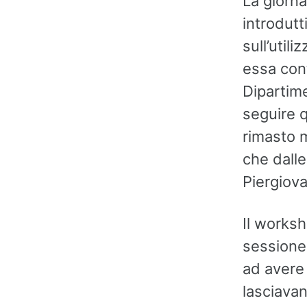
La giorna
introdutt
sull’util
essa cont
Dipartime
seguire 
rimasto m
che dalle
Piergiov
Il worksh
sessione 
ad avere 
lasciavan