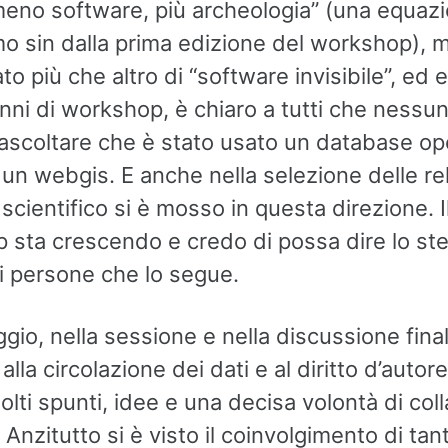
meno software, più archeologia” (una equaz
o sin dalla prima edizione del workshop), 
ato più che altro di “software invisibile”, ed e
nni di workshop, è chiaro a tutti che nessu
i ascoltare che è stato usato un database o
un webgis. E anche nella selezione delle rela
scientifico si è mosso in questa direzione. I
 sta crescendo e credo di possa dire lo st
i persone che lo segue.
ggio, nella sessione e nella discussione fina
alla circolazione dei dati e al diritto d’autor
lti spunti, idee e una decisa volontà di col
 Anzitutto si è visto il coinvolgimento di tant