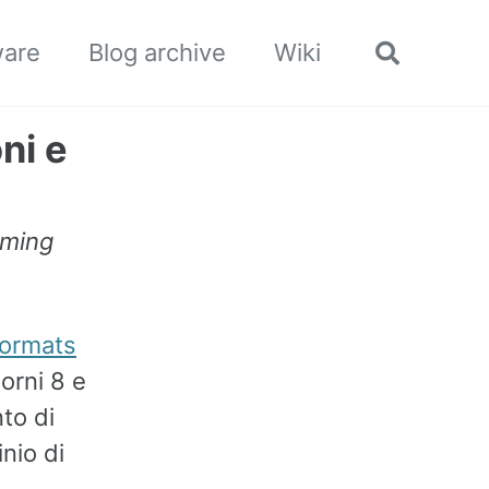
ware
Blog archive
Wiki
Toggle
search
ni e
oming
formats
iorni 8 e
to di
inio di