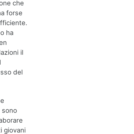
ione che
ma forse
fficiente.
no ha
pen
zioni il
l
esso del
le
e sono
laborare
i giovani